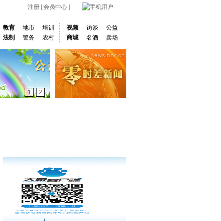
注册
|
会员中心
|
手机用户
教育
地市
培训
视频
访谈
公益
法制
警务
农村
商城
名酒
卖场
1
2
通车