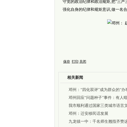
守党的政治纪律和政治规矩,把“三严三
强化自身的纪律和规矩意识,做一名
保存
打印
关闭
相关新闻
邓州：“四化双评”成为群众的“办
邓州回应“问题种子”事件：有人
我市顺利通过国家三类城市语言
验收
邓州：迁安移民话发展
九龙镇一中：千名师生翘指齐赞这