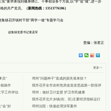
跨越千
实”要求体现到修身律己、干事创业各个方面,以“学”促“做”,进一步
郑州3岁
合格的共产党员。
（新闻热线：13513776106）
七旬老
赵集镇党委书记童孟军
责编：张君正
更多>>
新闻推
事员”
邓州“问题种子”造成的损失谁来担？
大国工
株洲决
暗箱操作
我市召开全市农村危房改造攻坚战第一阶段评
千年运
动静听新
文字工作评估
比会
邓州：做好卫计监督 护卫市民健康
放惠民
我市召开北片乡镇(街、区)主要经济指标运行
上线丨
禁止敌
“会”好
督导汇报会
邓州法院：快速处理涉军案件
史前先