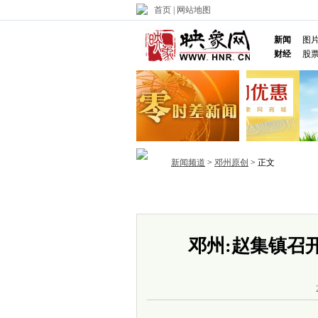
首页
|
网站地图
新闻
图
财经
股
新闻频道
>
邓州原创
> 正文
首页
政务
推荐
省内
国内
邓州:赵集镇召