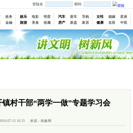
登陆名
密码
片
政务
娱乐
电影
明星
汽车
新车
导购
女性
婚嫁
星座
票
金融
旅游
美食
收藏
房产
新盘
家居
健康
名医
中医
国际
图片
视频
社会
深度
访谈
评论
专题
民意直
慢新闻
开镇村干部“两学一做”专题学习会
2016-07-15 16:33
来源：映象网