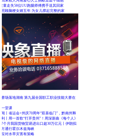
里回来救人河南爱心人士捐献造血干细胞
女童走失58位UU跑腿师傅携手送其回家
人照顾脑梗女婿五年:为女儿撑起完整的家
荐
匠赛场落地湖南 第九届全国职工职业技能大赛在
赛
河一堂课
闻丨省运会+州庆70周年“双喜临门”，黔南州释
红利丨用一首歌“打开贵州”！周深新曲《每个人》
前7个月我国货物贸易进出口超30万亿元丨伊朗拟
对方通行霍尔木兹海峡
民应对水旱灾害有策略