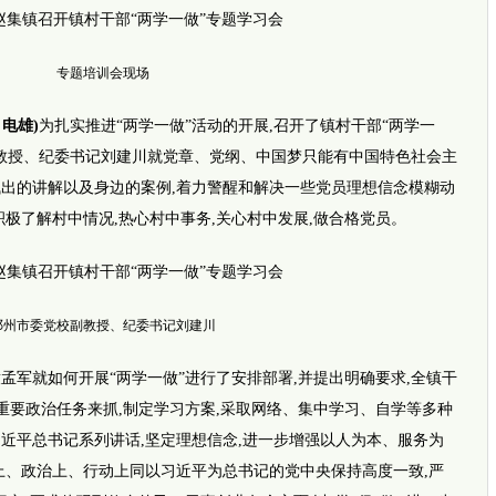
网传四
专题培训会现场
电雄)
为扎实推进“两学一做”活动的开展,召开了镇村干部“两学一
副教授、纪委书记刘建川就党章、党纲、中国梦只能有中国特色社会主
浅出的讲解以及身边的案例,着力警醒和解决一些党员理想信念模糊动
积极了解村中情况,热心村中事务,关心村中发展,做合格党员。
邓州市委党校副教授、纪委书记刘建川
推荐视
i新闻
军就如何开展“两学一做”进行了安排部署,并提出明确要求,全镇干
坚强女孩
完全长
重要政治任务来抓,制定学习方案,采取网络、集中学习、自学等多种
暖！早
近平总书记系列讲话,坚定理想信念,进一步增强以人为本、服务为
平安
事发郑
上、政治上、行动上同以习近平为总书记的党中央保持高度一致,严
外地乘