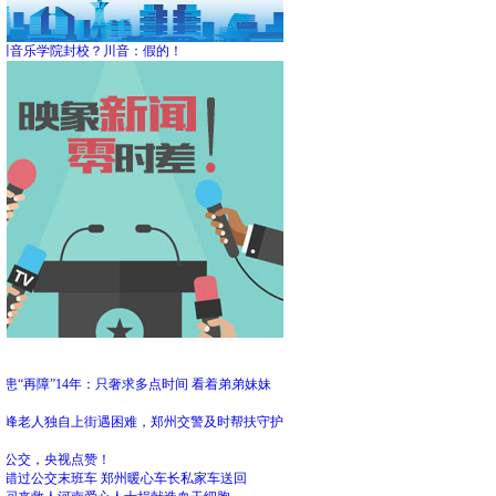
川音乐学院封校？川音：假的！
频
患“再障”14年：只奢求多点时间 看着弟弟妹妹
大
高峰老人独自上街遇困难，郑州交警及时帮扶守护
州公交，央视点赞！
客错过公交末班车 郑州暖心车长私家车送回