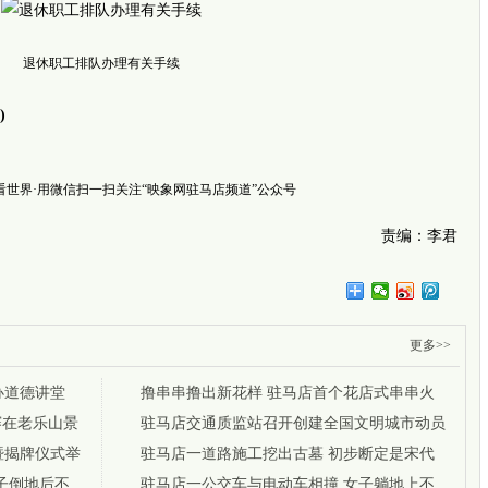
跨越千
郑州3岁
七旬老
退休职工排队办理有关手续
)
·看世界·用微信扫一扫关注“映象网驻马店频道”公众号
责编：李君
新闻推
更多>>
办道德讲堂
撸串串撸出新花样 驻马店首个花店式串串火
赛在老乐山景
锅店开业
驻马店交通质监站召开创建全国文明城市动员
暨揭牌仪式举
大会
驻马店一道路施工挖出古墓 初步断定是宋代
子倒地后不
的
驻马店一公交车与电动车相撞 女子躺地上不