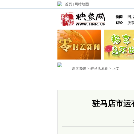
首页
|
网站地图
新闻
图
财经
股
新闻频道
>
驻马店原创
> 正文
首页
政务
推荐
省内
国内
驻马店市运