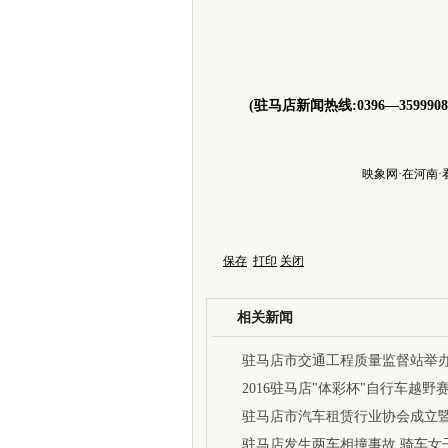
(驻马店新闻热线:0396—3599908
映象网·在河南
保存
打印
关闭
相关新闻
驻马店市交通工程质量监督站举
2016驻马店"体彩杯"自行车越野
区举办
驻马店市汽车租赁行业协会成立
行
驻马店发生两车相撞事故 骑车女