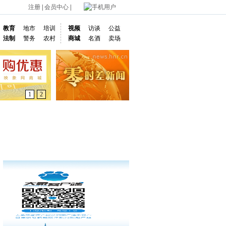
注册
|
会员中心
|
手机用户
教育
地市
培训
视频
访谈
公益
法制
警务
农村
商城
名酒
卖场
1
2
通车