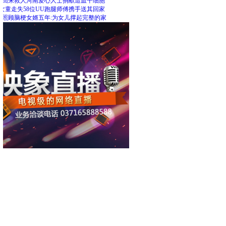
里回来救人河南爱心人士捐献造血干细胞
女童走失58位UU跑腿师傅携手送其回家
人照顾脑梗女婿五年:为女儿撑起完整的家
荐