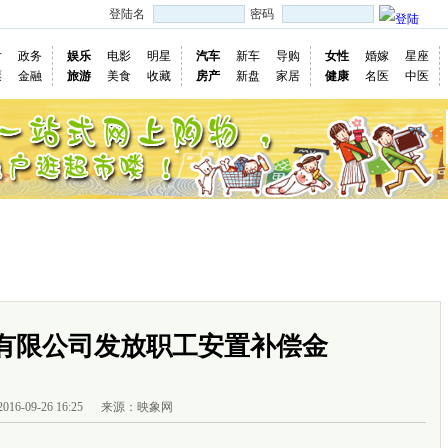
登陆名
密码
片
政务
娱乐
电影
明星
汽车
新车
导购
女性
婚嫁
星座
票
金融
旅游
美食
收藏
房产
新盘
家居
健康
名医
中医
国际
图片
视频
社会
深度
访谈
评论
专题
民意直
慢新闻
有限公司发放职工安置补偿金
2016-09-26 16:25
来源：映象网