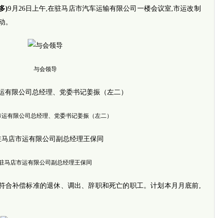
多)
9月26日上午,在驻马店市汽车运输有限公司一楼会议室,市运改制
动。
网传四
与会领导
市运有限公司总经理、党委书记姜振（左二）
推荐视
i新闻
驻马店市运有限公司副总经理王保同
坚强女孩
完全长
符合补偿标准的退休、调出、辞职和死亡的职工。计划本月月底前,
暖！早
平安
事发郑
外地乘