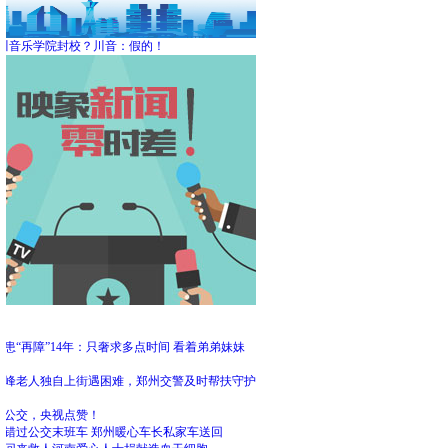
川音乐学院封校？川音：假的！
频
患“再障”14年：只奢求多点时间 看着弟弟妹妹
大
高峰老人独自上街遇困难，郑州交警及时帮扶守护
州公交，央视点赞！
客错过公交末班车 郑州暖心车长私家车送回