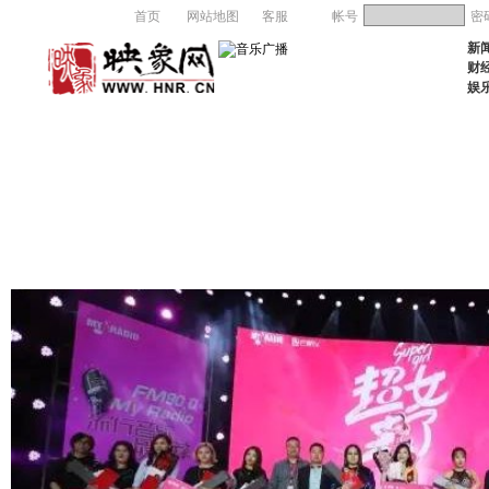
首页
网站地图
客服
帐号
密
新
财
娱
首 页
关于MYRADIO