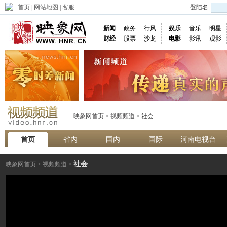
首页
|
网站地图
|
客服
登陆名
新闻
政务
行风
娱乐
音乐
明星
财经
股票
沙龙
电影
影讯
观影
映象网首页
>
视频频道
> 社会
首页
省内
国内
国际
河南电视台
社会
映象网首页
>
视频频道
>