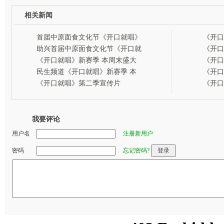
相关新闻
首届中原面食文化节《开口就唱》
《开口
走进延津
魅力不
助兴首届中原面食文化节《开口就
《开口
唱》走进延津受热捧
2013
《开口就唱》新赛季 本周末盛大
《开口
福来欢
开幕
2013
民生频道《开口就唱》新赛季 本
《开口
福来欢
周末盛大开幕
2013
《开口就唱》第二季宣传片
《开口
福来欢
2013
福来欢
我要评论
用户名
注册新用户
密码
忘记密码?