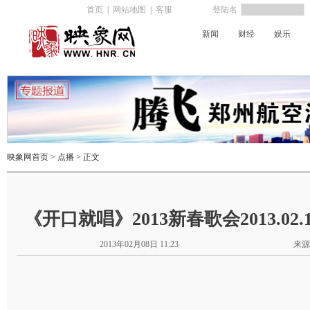
首页
|
网站地图
|
客服
登陆名
新闻
财经
娱乐
河南电台
映象网首页
>
点播
> 正文
《开口就唱》2013新春歌会2013.02
2013年02月08日 11:23
来源
福来欢唱