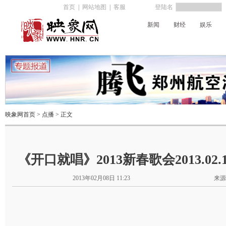
首页
|
网站地图
|
客服
登陆名
新闻
财经
娱乐
河南电台
映象网首页
>
点播
> 正文
《开口就唱》2013新春歌会2013.02
2013年02月08日 11:23
来源
福来欢唱