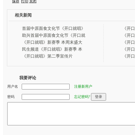
保存
打印
关闭
相关新闻
首届中原面食文化节《开口就唱》
《开口
走进延津
魅力不
助兴首届中原面食文化节《开口就
《开口
唱》走进延津受热捧
2013
《开口就唱》新赛季 本周末盛大
《开口
福来欢
开幕
2013
民生频道《开口就唱》新赛季 本
《开口
福来欢
周末盛大开幕
2013
《开口就唱》第二季宣传片
《开口
福来欢
2013
福来欢
我要评论
用户名
注册新用户
密码
忘记密码?