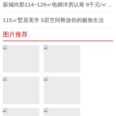
新城尚郡114~129㎡电梯洋房认筹 9千元/㎡起轻松拥享
115㎡墅居美学 5层空间释放你的极致生活
图片推荐