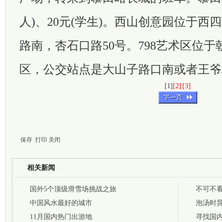
人)、20元(学生)。西山创意园位于西
路南，杏石口路50号。798艺术区位
区，公交站点是大山子路口南或者王爷
[1]
[2]
[3]
保存
打印
关闭
相关新闻
国外5个顶级滑雪场挑战之旅
不可不
中国风水最好的城市
泡汤时
11月国内热门出游地
寻找国