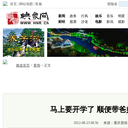
首页
|
网站地图
|
客服
登陆名
新闻
政务
行风
娱乐
音乐
明星
财经
股票
沙龙
电影
影讯
观影
频道首页
>
要闻
> 正文
当季热点
热点榜单
站内活动
往期
首页
乐享旅途
周末策划
主题活动
五星
马上要开学了 顺便带爸
2012-08-23 08:56
来源：重庆晨报