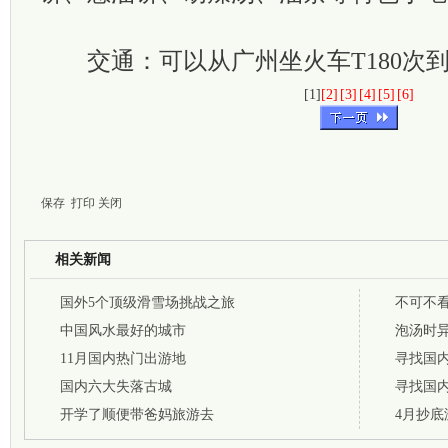
交通：可以从广州坐火车T180次
[1]
[2]
[3]
[4]
[5]
[6]
保存
打印
关闭
相关新闻
国外5个顶级滑雪场挑战之旅
不可不
中国风水最好的城市
泡汤时
11月国内热门出游地
寻找国
国内六大失落古城
寻找国
开学了顺便带爸妈旅游去
4月抄