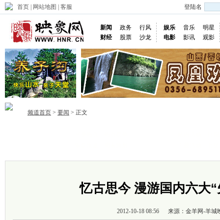
首页
|
网站地图
|
客服
登陆名
新闻
政务
行风
娱乐
音乐
明星
财经
股票
沙龙
电影
影讯
观影
频道首页
>
要闻
> 正文
当季热点
热点榜单
站内活动
往期
首页
乐享旅途
周末策划
主题活动
五星
忆古思今 漫游国内六大“
2012-10-18 08:56
来源：金羊网-羊城