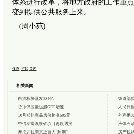
体系进行改革，将地方政府的工作重点
变到提供公共服务上来。
(周小苑)
保存
打印
关闭
相关新闻
白酒板块蒸发324亿
铁道部
货币供应量远超GDP增速
人民日
10月郑州商品房价格涨605元
外商携3
中信泰富澳铁矿项目再度遇挫
液体石
摩托罗拉南京近百人“到期”
房产税