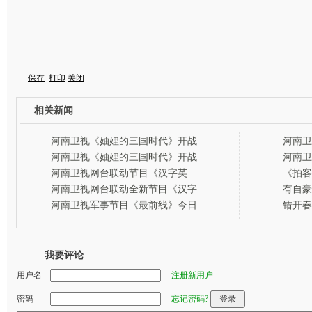
保存
打印
关闭
相关新闻
河南卫视《妯娌的三国时代》开战
河南卫
家庭三国大战硝烟再起
乐天下
河南卫视《妯娌的三国时代》开战
河南卫
月29
河南卫视网台联动节目《汉字英
《拍客
雄》将播出
走男孩
河南卫视网台联动全新节目《汉字
有自豪
英雄》将播出
餐”最
河南卫视军事节目《最前线》今日
错开春
首播 董路任主持人
南卫视
我要评论
用户名
注册新用户
密码
忘记密码?