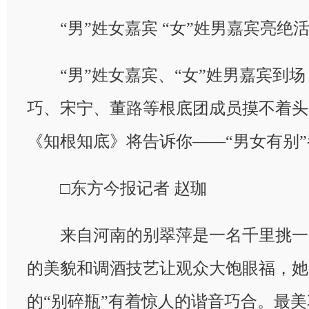
“男”姓女嘉宾 “女”姓男嘉宾亮绝
“男”姓女嘉宾、“女”姓男嘉宾到场
巧、宋宁、董路等根底团成员摸不着头
《知根知底》将告诉你——“男女有别
□东方今报记者 赵珈
来自河南的别翠萍是一名千里挑一
的美貌和调酒技艺让观众大饱眼福，她
的“别碎瓶”有着惊人的谐音巧合。最