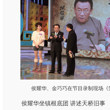
侯耀华、金巧巧在节目录制现场《
侯耀华坐镇根底团 讲述天桥旧事