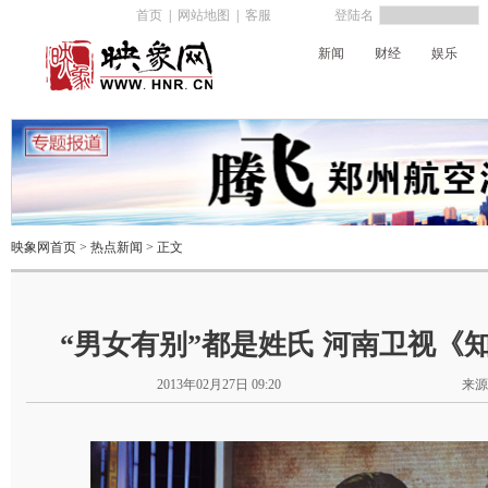
首页
|
网站地图
|
客服
登陆名
新闻
财经
娱乐
河南电台
映象网首页
>
热点新闻
> 正文
“男女有别”都是姓氏 河南卫视《
2013年02月27日 09:20
来源