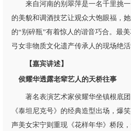
来自河南的别翠萍是一名千里挑一
的美貌和调酒技艺让观众大饱眼福，她
的“别碎瓶”有着惊人的谐音巧合。最
弓女非物质文化遗产传承人的现场绝活
【嘉宾讲述】
侯耀华透露老辈艺人的天桥往事
著名表演艺术家侯耀华坐镇根底团
《泰坦尼克号》的经典造型出场，爆笑
声美女宋宁则重现《花样年华》桥段，