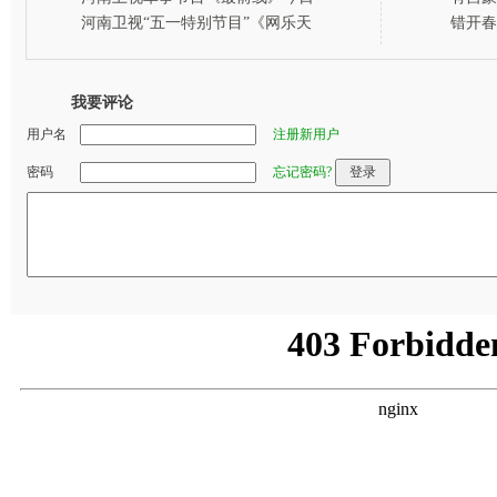
首播 董路任主持人
餐”最
河南卫视“五一特别节目”《网乐天
错开春
下》将播出
南卫视
我要评论
用户名
注册新用户
密码
忘记密码?