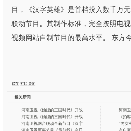
目，《汉字英雄》是首档投入数千万元
联动节目。其制作标准，完全按照电视
视频网站自制节目的最高水平。 东方
保存
打印
关闭
相关新闻
河南卫视《妯娌的三国时代》开战
河南卫
家庭三国大战硝烟再起
月29
河南卫视《妯娌的三国时代》开战
《拍客
走男孩
河南卫视网台联动全新节目《汉字
“男女
英雄》将播出
《知根
河南卫视军事节目《最前线》今日
有自豪