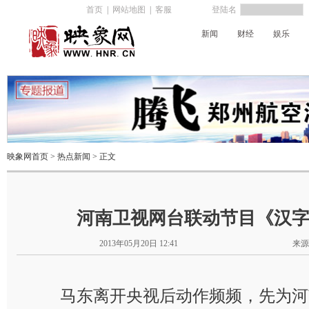
首页
|
网站地图
|
客服
登陆名
新闻
财经
娱乐
河南电台
映象网首页
>
热点新闻
> 正文
河南卫视网台联动节目《汉
2013年05月20日 12:41
来源
马东离开央视后动作频频，先为河