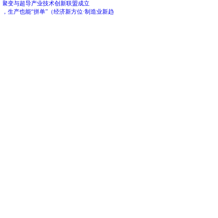
市聚变与超导产业技术创新联盟成立
造，生产也能“拼单”（经济新方位·制造业新趋