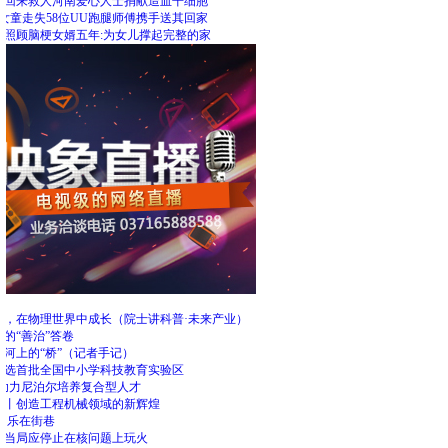
里回来救人河南爱心人士捐献造血干细胞
女童走失58位UU跑腿师傅携手送其回家
人照顾脑梗女婿五年:为女儿撑起完整的家
荐
能，在物理世界中成长（院士讲科普·未来产业）
的“善治”答卷
都河上的“桥”（记者手记）
入选首批全国中小学科技教育实验区
”助力尼泊尔培养复合型人才
评丨创造工程机械领域的新辉煌
 乐在街巷
政当局应停止在核问题上玩火