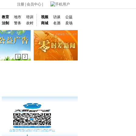
注册
|
会员中心
|
手机用户
教育
地市
培训
视频
访谈
公益
法制
警务
农村
商城
名酒
卖场
1
2
通车