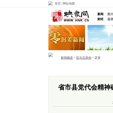
首页
|
网站地图
新闻
图
财经
股
新闻频道
>
驻马店原创
> 正文
首页
政务
推荐
省内
国内
省市县党代会精神