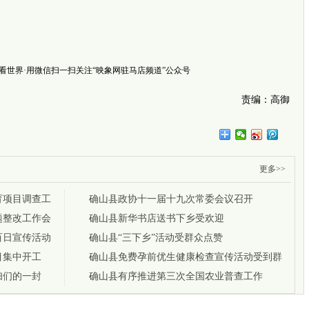
哈尔滨
共享制
势）
·看世界·用微信扫一扫关注“映象网驻马店频道”公众号
责编：高御
更多>>
育项目调查工
确山县政协十一届十九次常委会议召开
题整改工作会
确山县新华书店送书下乡受欢迎
百日宣传活动
确山县“三下乡”活动受群众点赞
目集中开工
确山县免费孕前优生健康检查宣传活动受到群
妇们的一封
众好评
确山县有序推进第三次全国农业普查工作