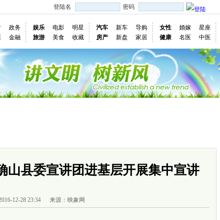
登陆名
密码
片
政务
娱乐
电影
明星
汽车
新车
导购
女性
婚嫁
星座
票
金融
旅游
美食
收藏
房产
新盘
家居
健康
名医
中医
国际
图片
视频
社会
深度
访谈
评论
专题
民意直
慢新闻
确山县委宣讲团进基层开展集中宣讲
2016-12-28 23:34
来源：映象网