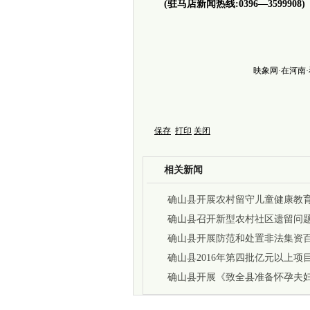
(驻马店新闻热线:0396—3599908)
映象网·在河南
保存
打印
关闭
相关新闻
确山县开展农村留守儿童健康教
作
确山县召开新型农村社区遗留问
议
确山县开展防范和处置非法集资
确山县2016年第四批亿元以上项
确山县开展《致全县准备怀孕夫
信》活动