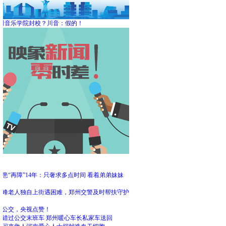
川音乐学院封校？川音：假的！
频
患“再障”14年：只奢求多点时间 看着弟弟妹妹
大
高峰老人独自上街遇困难，郑州交警及时帮扶守护
州公交，央视点赞！
客错过公交末班车 郑州暖心车长私家车送回