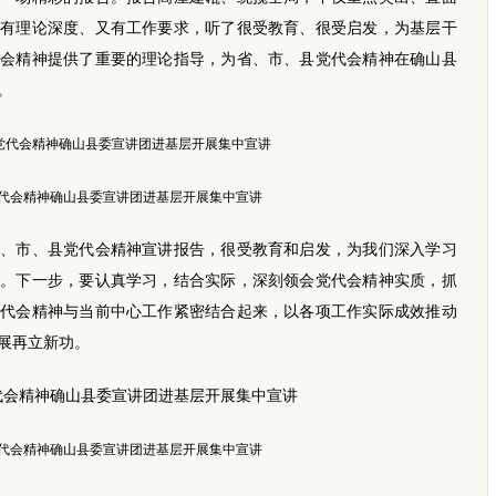
跨越千
郑州3岁
既有理论深度、又有工作要求，听了很受教育、很受启发，为基层干
七旬老
代会精神提供了重要的理论指导，为省、市、县党代会精神在确山县
。
代会精神确山县委宣讲团进基层开展集中宣讲
市、县党代会精神宣讲报告，很受教育和启发，为我们深入学习
导。下一步，要认真学习，结合实际，深刻领会党代会精神实质，抓
党代会精神与当前中心工作紧密结合起来，以各项工作实际成效推动
新闻推
展再立新功。
具身智
图们江畔
难忘于
静宁县
“中文+
三湘时
代会精神确山县委宣讲团进基层开展集中宣讲
全民健身
日本执