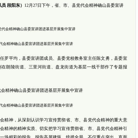
讯员 段阳东）
12月27日下午，省、市、县党代会精神确山县委宣讲
网传四
代会精神确山县委宣讲团进基层开展集中宣讲
罗平均，县委宣讲团成员、县委党校教务室主任陈文勇，县委宣
别在朗陵街道、三里河街道、盘龙街道为基层一线干部作了专题报
推荐视
i新闻
代会精神确山县委宣讲团进基层开展集中宣讲
坚强女孩
完全长
暖！早
精神，从深刻认识学习宣传贯彻省、市、县党代会精神的重大意
平安
事发郑
代会精神的精神实质、切实把学习宣传贯彻省、市、县党代会精神引
外地乘
了一场精彩的报告。报告高屋建瓴、统揽全局，不仅重点突出、直面