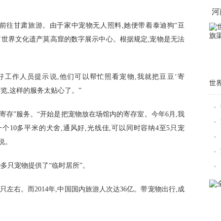
河
往甘肃旅游。由于家中宠物无人照料,她便带着泰迪狗“豆
到了世界文化遗产莫高窟的数字展示中心。根据规定,宠物是无法
工作人员提示说,他们可以帮忙照看宠物,我就把豆豆‘寄
世
游览,这样的服务太贴心了。”
寄存”服务。“开始是把宠物放在场馆内的寄存室。今年6月,我
个10多平米的犬舍,通风好,光线佳,可以同时容纳4至5只宠
说。
多只宠物提供了“临时居所”。
左右。而2014年,中国国内旅游人次达36亿。带宠物出行,成