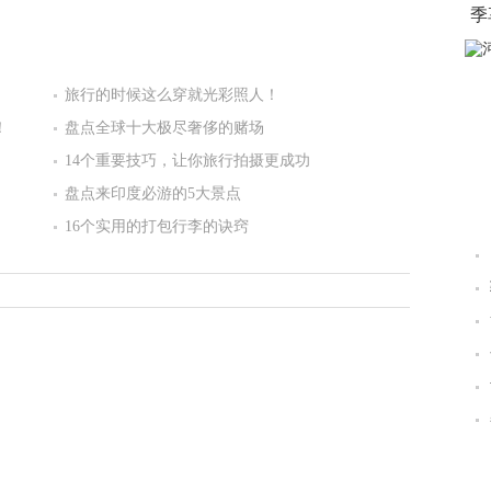
季
旅行的时候这么穿就光彩照人！
！
盘点全球十大极尽奢侈的赌场
14个重要技巧，让你旅行拍摄更成功
盘点来印度必游的5大景点
16个实用的打包行李的诀窍