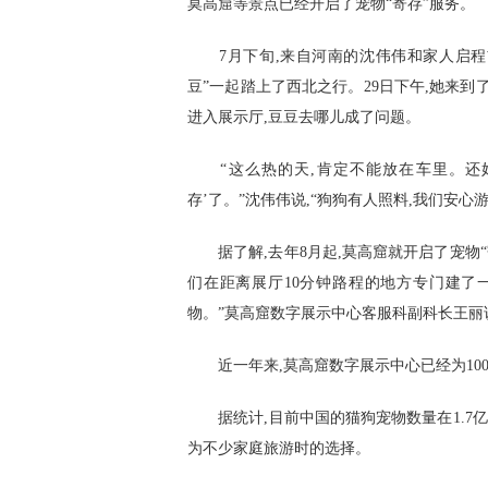
莫高窟等景点已经开启了宠物“寄存”服务。
7月下旬,来自河南的沈伟伟和家人启程前
豆”一起踏上了西北之行。29日下午,她来
进入展示厅,豆豆去哪儿成了问题。
“这么热的天,肯定不能放在车里。还好
存’了。”沈伟伟说,“狗狗有人照料,我们安心
据了解,去年8月起,莫高窟就开启了宠物“
们在距离展厅10分钟路程的地方专门建了一
物。”莫高窟数字展示中心客服科副科长王丽
近一年来,莫高窟数字展示中心已经为100
据统计,目前中国的猫狗宠物数量在1.7亿只
为不少家庭旅游时的选择。