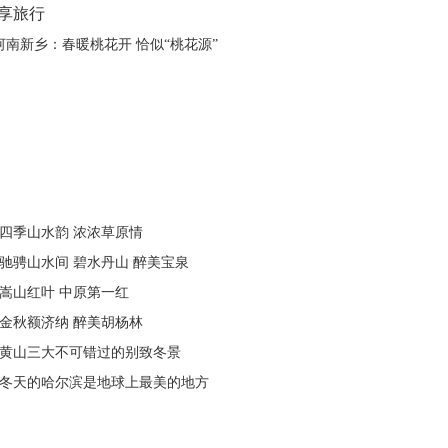
享旅行
四季山水韵 浓浓草原情
驰骋山水间 碧水丹山 醉美宝泉
嵩山红叶 中原第一红
金秋额济纳 醉美胡杨林
黄山三大不可错过的别致冬景
冬天的哈尔滨是地球上最美的地方