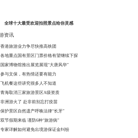
全球十大最受欢迎拍照景点给你灵感
游资讯
香港旅游业力争尽快推高铁团
各地重点国有景区门票价格有望继续下探
国家博物馆推出展览展现“大唐风华”
参与文保，有热情还要有能力
飞机餐这些讲究很多人不知道
青海取消三家旅游景区A级资质
非洲游火了 赴非前别忘打疫苗
保护景区自然遗产呼唤法律“长牙”
双节假期来临 谨防6种“旅游病”
专家详解如何避免出境游保证金纠纷