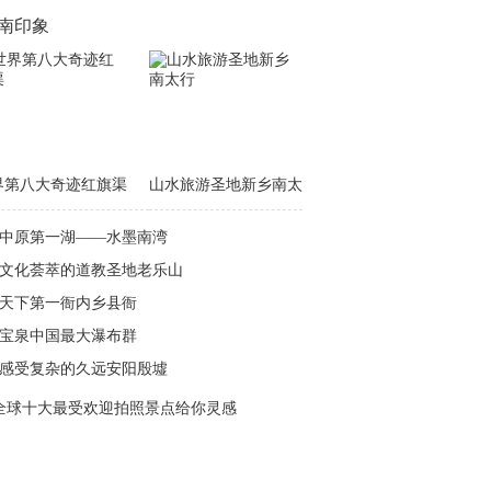
南印象
界第八大奇迹红旗渠
山水旅游圣地新乡南太
行
中原第一湖——水墨南湾
文化荟萃的道教圣地老乐山
天下第一衙内乡县衙
宝泉中国最大瀑布群
感受复杂的久远安阳殷墟