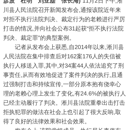
彦波 杜明 刘亚磊 张长海)
11月2日下午,淅
川县人民法院召开新闻发布会,通报该院近年来
对拒不执行法院判决、裁定行为的老赖进行严厉
打击的情况,并向社会公布31起获“拒不执行法院
判决、裁定罪”的典型案例。
记者从发布会上获悉,自2014年以来,淅川县
人民法院在集中排查后对162案176人的失信被
执行人移送入罪,其中,对34案44人依法追究了刑
事责任,从而有效地促进了案件判决的执行,且通
过强制打击和持续宣传,一部分原本抱有侥幸心
理的老赖心理上发生了变化,有24.6%的被执行人
已经主动履行了判决。淅川县法院重拳出击打击
拒执犯罪的做法在社会上也引起了很大反响,取
得了良好的法律效果和社会效果。