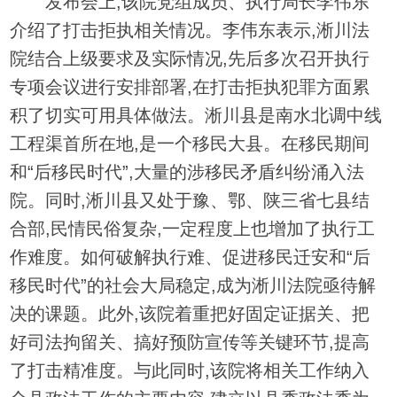
发布会上,该院党组成员、执行局长李伟东
介绍了打击拒执相关情况。李伟东表示,淅川法
院结合上级要求及实际情况,先后多次召开执行
专项会议进行安排部署,在打击拒执犯罪方面累
积了切实可用具体做法。淅川县是南水北调中线
工程渠首所在地,是一个移民大县。在移民期间
和“后移民时代”,大量的涉移民矛盾纠纷涌入法
院。同时,淅川县又处于豫、鄂、陕三省七县结
合部,民情民俗复杂,一定程度上也增加了执行工
作难度。如何破解执行难、促进移民迁安和“后
移民时代”的社会大局稳定,成为淅川法院亟待解
决的课题。此外,该院着重把好固定证据关、把
好司法拘留关、搞好预防宣传等关键环节,提高
了打击精准度。与此同时,该院将相关工作纳入