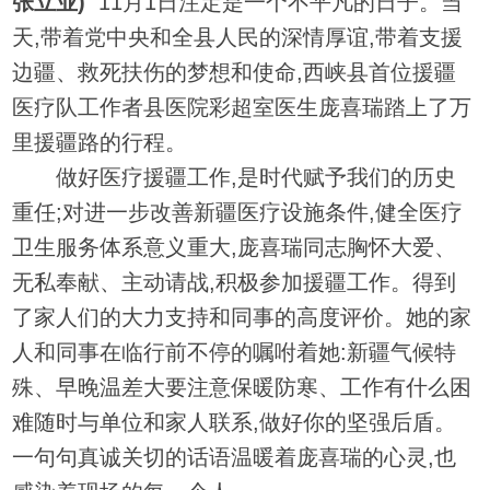
张立业)
11月1日注定是一个不平凡的日子。当
天,带着党中央和全县人民的深情厚谊,带着支援
边疆、救死扶伤的梦想和使命,西峡县首位援疆
医疗队工作者县医院彩超室医生庞喜瑞踏上了万
里援疆路的行程。
做好医疗援疆工作,是时代赋予我们的历史
重任;对进一步改善新疆医疗设施条件,健全医疗
卫生服务体系意义重大,庞喜瑞同志胸怀大爱、
无私奉献、主动请战,积极参加援疆工作。得到
了家人们的大力支持和同事的高度评价。她的家
人和同事在临行前不停的嘱咐着她:新疆气候特
殊、早晚温差大要注意保暖防寒、工作有什么困
难随时与单位和家人联系,做好你的坚强后盾。
一句句真诚关切的话语温暖着庞喜瑞的心灵,也