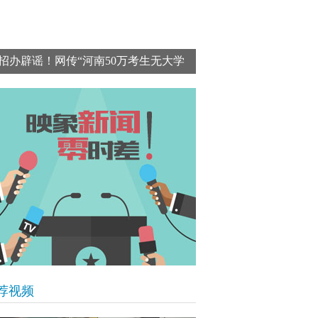
招办辟谣！网传“河南50万考生无大学
上”数据错误百出 为不实消息
荐视频