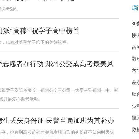
i
就送考5起。
8
派“高粽” 祝学子高中榜首
接
动，代表对莘莘学子给予的美好祝福。
昏
散
考”志愿者在行动 郑州公交成高考最美风
六
差
广大莘莘学子及陪考家长，郑州公交三公司一大早来到郑州一中、郑
烟
点开展爱心助考活动。
少
偃
考生丢失身份证 民警当晚加班为其补办
救
心事，她直到高考前夜才突然发现自己的身份证不知何时丢失