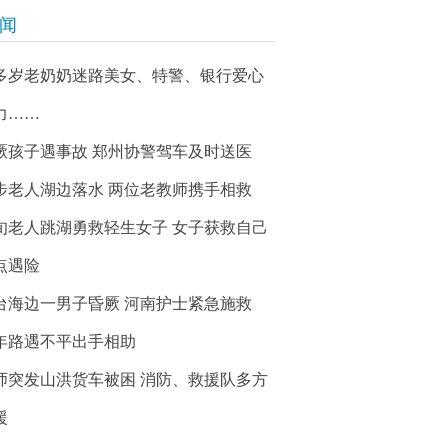
新闻
0多岁老奶奶迷路美女、特警、银行爱心
力……
厥孩子遇事故 郑州协警驾车及时送医
步老人湖边落水 两位老教师携手相救
旬老人跳湖勇救轻生女子 女子获救自己
点遇险
台海边一男子昏厥 河南护士紧急施救
年路遇不平出手相助
师突发山洪货车被困 消防、救援队多方
援