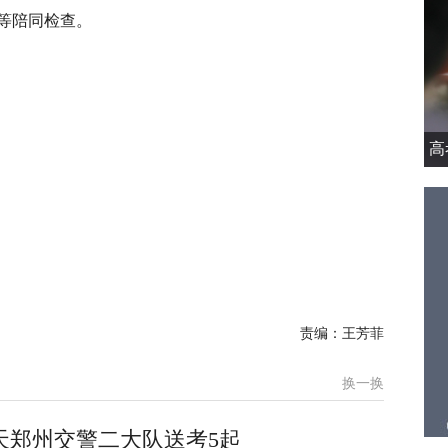
等陪同检查。
高
责编：王芳菲
换一换
天郑州交警二大队送考5起