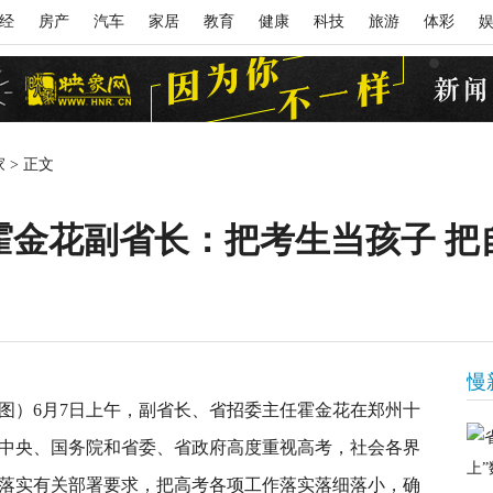
经
房产
汽车
家居
教育
健康
科技
旅游
体彩
家
>
正文
霍金花副省长：把考生当孩子 把
慢
哲/图）6月7日上午，副省长、省招委主任霍金花在郑州十
中央、国务院和省委、省政府高度重视高考，社会各界
落实有关部署要求，把高考各项工作落实落细落小，确