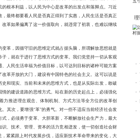
五
民的根本利益，以人民为中心是改革的出发点和落脚点。习近
平
效，最终都要看人民是否真正得到了实惠，人民生活是否真正
理
。改革如果偏离了这一价值取向，就违背了初衷，也难以继续
变革，因循守旧的思维定式就占据头脑，所谓解放思想就是
性步子，就在于进行了思维方式的变革。我们党坚持一切从客观
盛、人民生活幸福为价值目标，以可达到目标的诸种可能方案
了改革开放的大门，建设有中国特色的社会主义。这可以说是
历史和现实、当前和未来的思维方式，也是从实际出发，敢破
国情的建设道路的思维方式。站在新的历史起点上，必须强化
。着力推进理念观念、体制机制、方式方法等全方位的改革创
化。其次，要增强“革”的勇气。对一些不适应当前经济社会发
方式，必须勇于变革、大胆革新，不断解放社会生产力，最大
知识、技术、管理、资本的活力竞相迸发，使一切创造社会财
自觉，紧紧跟上时代发展步伐，适应新技术革命带来的变化，大