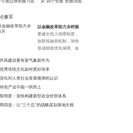
个方面总体把握习近
从“四个全面”把握治国
总书记系列讲话精神
理政新思路
论豫军
以金融改革助力乡村振
兴
要健全投入保障制度，
创新投融资机制，加快
形成财政优先保障、金
融重点倾斜、社会积极
作风建设要有新气象新作为
参与的多元投入格局，
优秀传统文化如何更好传承
确保投入力度不断增
强、总量持续增加”。
深化对人类社会发展规律的认识
这为以金融改革创新助
特色产业不能一哄而上
力乡村振兴指明了方
陈明星：加快构建新型农业经营体系
向、提出了更高要求，
周四选：让“三个总”的战略谋划落地生根
也带来了更多机遇。
【详情】