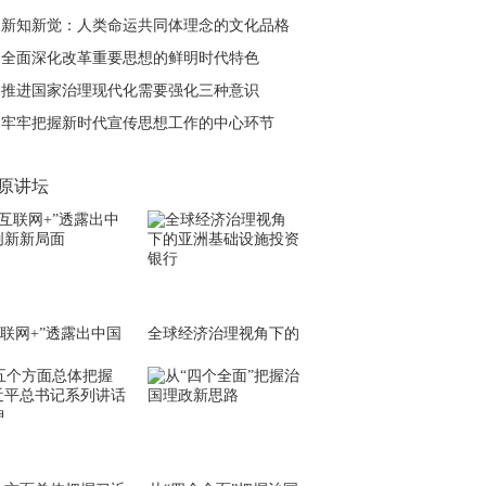
彩”专栏，陆续刊发专
新知新觉：人类命运共同体理念的文化品格
家学者的系列理论文
章，以飨读者。
【详
全面深化改革重要思想的鲜明时代特色
情】
推进国家治理现代化需要强化三种意识
牢牢把握新时代宣传思想工作的中心环节
原讲坛
互联网+”透露出中国
全球经济治理视角下的
创新新局面
亚洲基础设施投资银行