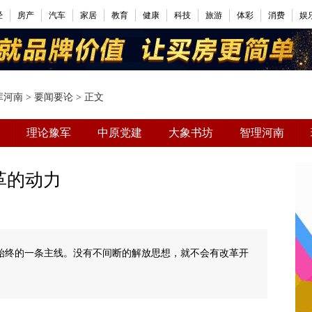
经
房产
汽车
家居
教育
健康
科技
旅游
体彩
消费
娱
库河南
>
要闻要论
> 正文
理论豫军
中原党建
大象书坊
智理河南
革的动力
始终的一条主线。没有不间断的解放思想，就不会有改革开