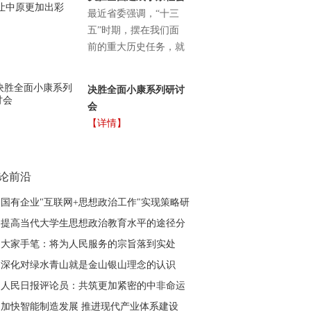
最近省委强调，“十三
五”时期，摆在我们面
前的重大历史任务，就
是决胜全面建成小康社
会。为完成这一重大历
决胜全面小康系列研讨
史任务，关键是深入学
会
习习近平总书记系列重
【详情】
要讲话特别是调研指导
河南工作时重要讲话精
神，认真宣传阐释省委
论前沿
重大决策部署，唱响主
旋律、凝聚正能量，引
国有企业"互联网+思想政治工作"实现策略研
领亿万河南人民投身决
究
提高当代大学生思想政治教育水平的途径分
胜全面建成小康社会、
析
大家手笔：将为人民服务的宗旨落到实处
让中原更加出彩的伟大
事业。为此，从即日
深化对绿水青山就是金山银山理念的认识
起，本网开设“决胜全
人民日报评论员：共筑更加紧密的中非命运
面小康让中原更加出
共同体
加快智能制造发展 推进现代产业体系建设