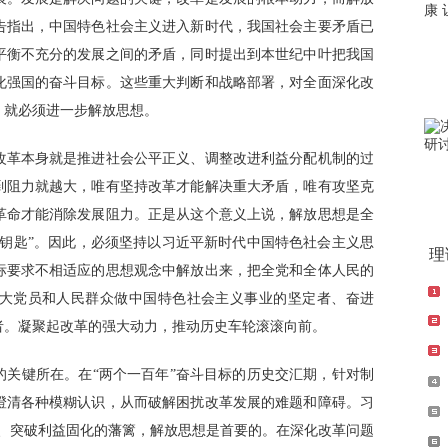
告指出，中国特色社会主义进入新时代，我国社会主要矛盾已
平衡不充分的发展之间的矛盾，同时提出到本世纪中叶把我国
化强国的奋斗目标。这些重大判断和战略部署，对全面深化改
，就必须进一步解放思想。
革本身就是推进社会公平正义、调整改进利益分配机制的过
到阻力就越大，唯有坚持改革才能解决重大矛盾，唯有攻坚克
革命才能消除发展阻力。正是从这个意义上说，解放思想是全
金钥匙”。因此，必须坚持以习近平新时代中国特色社会主义思
理
标要求不相适应的思想观念中解放出来，把全党和全体人民的
大党员和人民群众做中国特色社会主义事业的坚定者、奋进
者。凝聚起改革的强大动力，推动历史车轮滚滚向前。
键所在。在“两个一百年”奋斗目标的历史交汇期，针对制
澄清各种模糊认识，从而破解困扰改革发展的难题和障碍。习
碍、突破利益固化的藩篱，解放思想是首要的。在深化改革问题