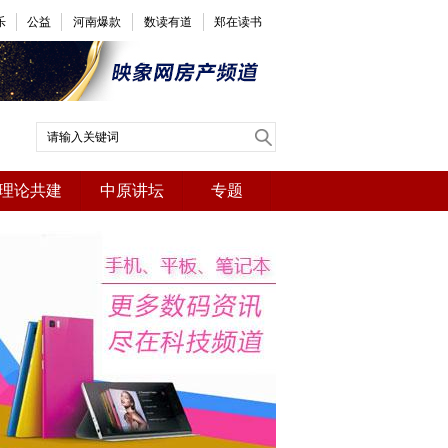
乐
公益
河南爆款
数读有道
郑在读书
理论共建
中原讲坛
专题