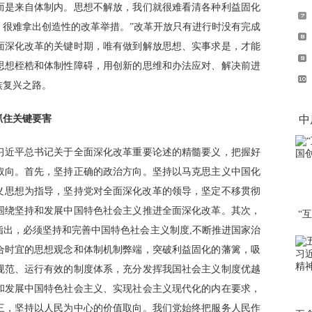
而是来自体制内。思想不解放，我们就很难看清各种利益固化
，很难拿出创造性的改革举措。”改革开放只有进行时没有完成
面深化改革的关键时期，唯有做到解放思想、实事求是，才能
思想桎梏和体制性障碍，用创新的思维和办法应对、解决前进
族复兴之路。
住关键要害
中
近平总书记关于全面深化改革重要论述的精髓要义，把握好
取向。首先，坚持正确的政治方向。坚持以马克思主义中国化
义思想为指导，坚持党对全面深化改革的领导，坚定不移贯彻
围绕坚持和发展中国特色社会主义推进全面深化改革。其次，
“
指出，必须坚持和完善中国特色社会主义制度,不断推进国家治
合时宜的思想观念和体制机制弊端，突破利益固化的藩篱，吸
规范、运行有效的制度体系，充分发挥我国社会主义制度优越
和发展中国特色社会主义、实现社会主义现代化的内在要求，
三，坚持以人民为中心的价值取向。我们党始终把服务人民作