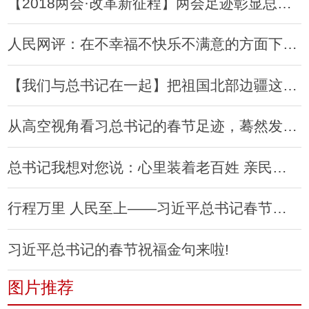
【2018两会·改革新征程】两会足迹彰显总书记为民情怀
人民网评：在不幸福不快乐不满意的方面下功夫
【我们与总书记在一起】把祖国北部边疆这道风景线打造得更加亮丽
从高空视角看习总书记的春节足迹，蓦然发现每段路都走得那么不寻常
总书记我想对您说：心里装着老百姓 亲民温暖人民心
行程万里 人民至上——习近平总书记春节考察足迹回访
习近平总书记的春节祝福金句来啦!
图片推荐