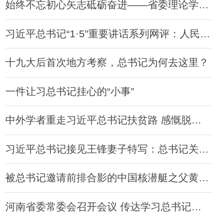
始终不忘初心矢志砥砺奋进——省委理论学习中心组集体观看“牢记嘱托出彩中原”图片展
习近平总书记“1·5”重要讲话系列网评：人民是阅卷人
十九大后首次地方考察，总书记为何去这里？
一件让习总书记挂心的“小事”
中外学者重走习近平总书记扶贫路 感慨脱贫致富新变化
习近平总书记接见王锋妻子特写：总书记关怀暖人心
被总书记邀请前排合影的中国核潜艇之父黄旭华：喜欢隐姓埋名每天上班
河南省委常委会召开会议 传达学习总书记重要讲话精神