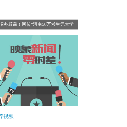
招办辟谣！网传“河南50万考生无大学
上”数据错误百出 为不实消息
荐视频