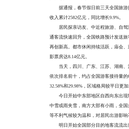
据通报，春节假日前三天全国旅游接待总
收入累计2582亿元，同比增长9.9%。
居民探亲访友、中近程旅游、自驾游
通客流快速回升，全国铁路预计发送旅
再创新高。都市休闲持续活跃，庙会、
影票房达8.14亿元。
当天，四川、广东、江苏、湖南、河
依次排名前十，约占全国游客接待量的63
32.58%和29.98%，区域格局较平日更
今日开始中东部地区自西向东出现较
中雪或雨夹雪，南方大部有小雨，全国
等不利气候较为温和，对居民出游影响
明日开始全国部分目的地客流流出规