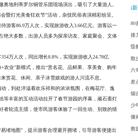
邀奥地利蒂罗尔铜管乐团现场演出，吸引了大量游人。
i
节庙会暨灯光美食狂欢节”活动，杂技民俗表演精彩纷呈。
8
游客86.9万人次，实现旅游收入3.66亿元。游客以一
接
占绝大多数，出游人员多为探亲访友、家庭聚会、文体
昏
4万人次，同比增长8.8%，实现旅游收入24.78亿
散
旅游+农业”新模式，推出“赏名花、品鲜果、享美食、购年
六
前来赏花、休闲、亲子冰雪嬉戏的游人川流不息。
差
动，到处洋溢着欢乐祥和的浓浓氛围，在梅花厅、逸
烟
纸等丰富的互动活动拉开了春节游园的序幕，顽石斋灯
少
好者轮流主擂，使市民游客体验了一回生动、别致的猜
偃
救
易堵地图”，提示游客合理避开拥堵，引导游客便捷出