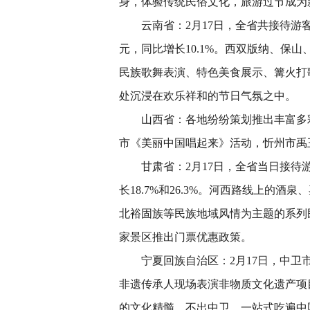
身，体验传统民俗文化，旅游过节成为
云南省：2月17日，全省共接待游客39
元，同比增长10.1%。西双版纳、保
民族歌舞表演、特色美食展示、篝火打
处沉浸在欢乐祥和的节日气氛之中。
山西省：各地纷纷策划推出丰富多彩
市《美丽中国唱起来》活动，忻州市禹
甘肃省：2月17日，全省当日接待游客1
长18.7%和26.3%。河西路线上的
北裕固族等民族地域风情为主题的系列
家景区推出门票优惠政策。
宁夏回族自治区：2月17日，中卫市
非遗传承人现场表演非物质文化遗产项
的文化精髓，不出中卫，一站式吃遍中