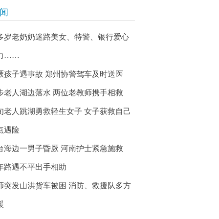
新闻
0多岁老奶奶迷路美女、特警、银行爱心
力……
厥孩子遇事故 郑州协警驾车及时送医
步老人湖边落水 两位老教师携手相救
旬老人跳湖勇救轻生女子 女子获救自己
点遇险
台海边一男子昏厥 河南护士紧急施救
年路遇不平出手相助
师突发山洪货车被困 消防、救援队多方
援