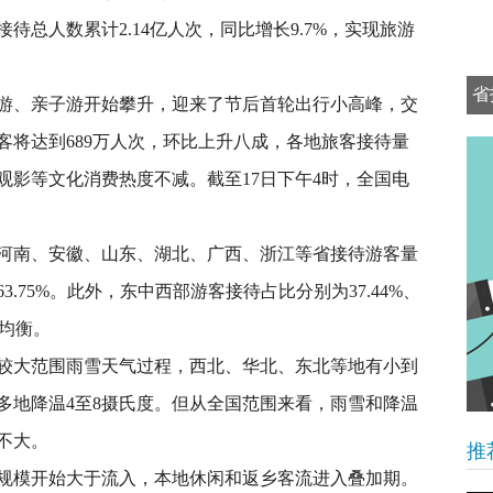
人数累计2.14亿人次，同比增长9.7%，实现旅游
省
、亲子游开始攀升，迎来了节后首轮出行小高峰，交
可
客将达到689万人次，环比上升八成，各地旅客接待量
观影等文化消费热度不减。截至17日下午4时，全国电
南、安徽、山东、湖北、广西、浙江等省接待游客量
.75%。此外，东中西部游客接待占比分别为37.44%、
加均衡。
大范围雨雪天气过程，西北、华北、东北等地有小到
多地降温4至8摄氏度。但从全国范围来看，雨雪和降温
不大。
推
模开始大于流入，本地休闲和返乡客流进入叠加期。