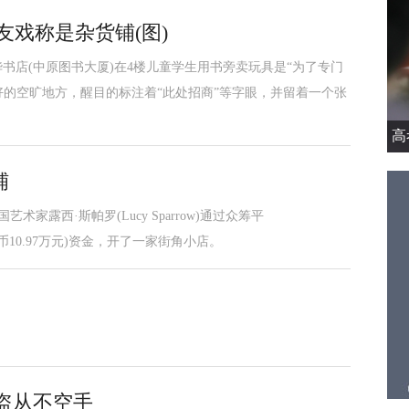
友戏称是杂货铺(图)
华书店(中原图书大厦)在4楼儿童学生用书旁卖玩具是“为了专门
的空旷地方，醒目的标注着“此处招商”等字眼，并留着一个张
高
铺
术家露西·斯帕罗(Lucy Sparrow)通过众筹平
合人民币10.97万元)资金，开了一家街角小店。
偷盗从不空手