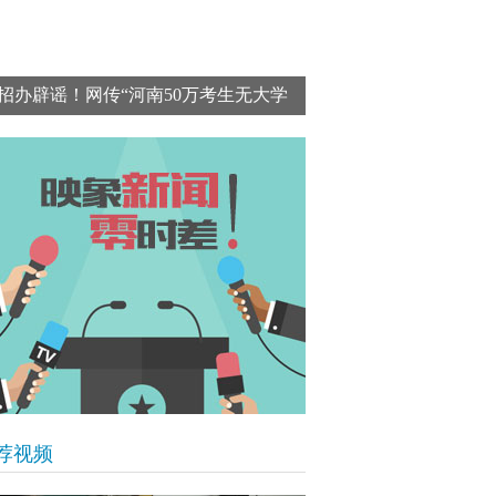
招办辟谣！网传“河南50万考生无大学
上”数据错误百出 为不实消息
荐视频