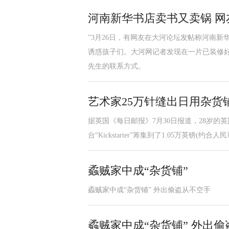
河南新华书店卖书又卖锅 网
”3月26日，有网友在大河论坛发帖称河南新
诱惑孩子们。大河网记者发现在一片已装修好
先生的联系方式。
艺术家25万针缝出日用杂货
据英国《每日邮报》7月30日报道，28岁的英国艺
台“Kickstarter”筹集到了1.05万英镑(约
蟊贼家中成“杂货铺”
蟊贼家中成“杂货铺” 外出偷盗从不空手
蟊贼家中成“杂货铺” 外出