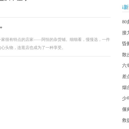
i
8
”
接
一家很有特点的店家——阿恒的杂货铺。细细看，慢慢选，一件
昏
的心头物，连逛店也成为了一种享受。
散
六
差
烟
少
偃
救