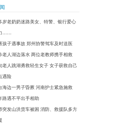
新闻
0多岁老奶奶迷路美女、特警、银行爱心
力……
厥孩子遇事故 郑州协警驾车及时送医
步老人湖边落水 两位老教师携手相救
旬老人跳湖勇救轻生女子 女子获救自己
点遇险
台海边一男子昏厥 河南护士紧急施救
年路遇不平出手相助
师突发山洪货车被困 消防、救援队多方
援