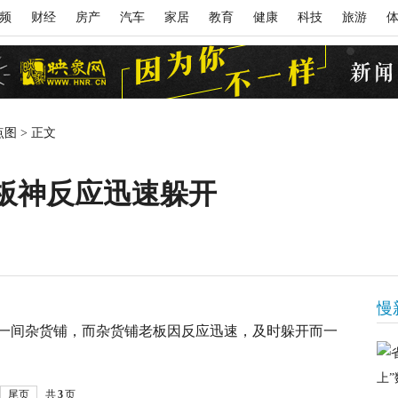
频
财经
房产
汽车
家居
教育
健康
科技
旅游
点图
>
正文
板神反应迅速躲开
慢
间杂货铺，而杂货铺老板因反应迅速，及时躲开而一
尾页
共
3
页