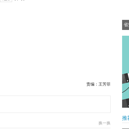
省
可
责编：王芳菲
推
换一换