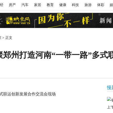
经
房产
汽车
家居
教育
健康
科技
旅游
体彩
家
>
正文
郑州打造河南“一带一路”多式联
慢