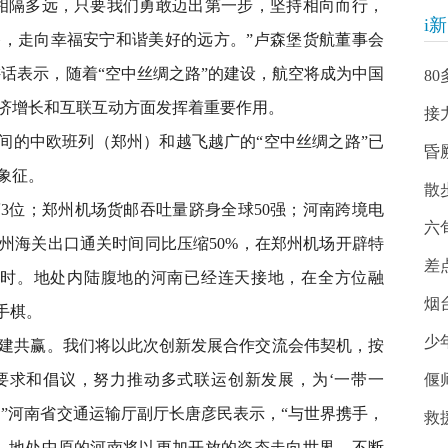
隔多远，只要我们勇敢迈出第一步，坚持相向而行，
i
，走向幸福安宁和谐美好的远方。”卢森堡货航董事会
讲话表示，随着“空中丝绸之路”的建设，航空将成为中国
8
济增长和互联互动方面发挥着重要作用。
接
的中欧班列（郑州）和越飞越广的“空中丝绸之路”已
昏
象征。
散
位；郑州机场货邮吞吐量跻身全球50强；河南跨境电
六
州海关出口通关时间同比压缩50%，在郑州机场开辟特
差
小时。地处内陆腹地的河南已经连天接地，在全方位融
烟
手棋。
少
建共赢。我们将以此次创新发展合作交流会伟契机，按
要求和倡议，努力推动多式联运创新发展，为‘一带一
偃
。”河南省交通运输厅副厅长唐彦民表示，“与世界携手，
救
。地处中原的河南将以更加开放的姿态走向世界，不断