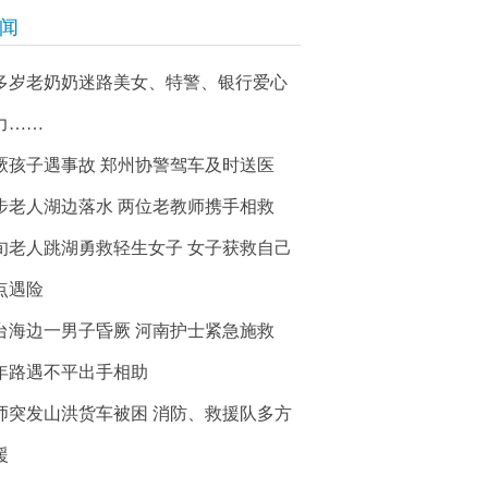
新闻
0多岁老奶奶迷路美女、特警、银行爱心
力……
厥孩子遇事故 郑州协警驾车及时送医
步老人湖边落水 两位老教师携手相救
旬老人跳湖勇救轻生女子 女子获救自己
点遇险
台海边一男子昏厥 河南护士紧急施救
年路遇不平出手相助
师突发山洪货车被困 消防、救援队多方
援