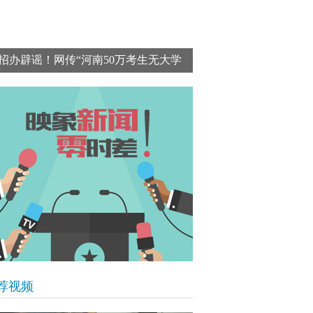
招办辟谣！网传“河南50万考生无大学
上”数据错误百出 为不实消息
荐视频