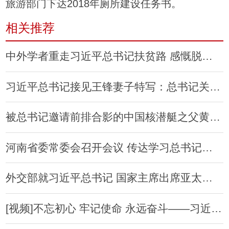
旅游部门下达2018年厕所建设任务书。
相关推荐
中外学者重走习近平总书记扶贫路 感慨脱贫致富新变化
习近平总书记接见王锋妻子特写：总书记关怀暖人心
被总书记邀请前排合影的中国核潜艇之父黄旭华：喜欢隐姓埋名每天上班
河南省委常委会召开会议 传达学习总书记重要讲话精神
外交部就习近平总书记 国家主席出席亚太经合组织第二十五次领导人非正式会议并对越南 老挝进行国事访问举行中外媒体吹风会
[视频]不忘初心 牢记使命 永远奋斗——习近平带领中央政治局常委瞻仰中共一大会址引发热烈反响