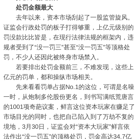
处罚金额最大
去年以来，资本市场刮起了一股监管旋风。
证监会行政处罚的板子打得够重，上亿元级别的
罚没款比比皆是，在现行法律法规的框架内，违
规者受到了“没一罚三”甚至“没一罚五”等顶格处
罚，不少人还因此被终身市场禁入。
若要排出处罚金额前三，不难发现，这些上
亿元的罚单，都和操纵市场相关。
先来看看罚单占据No.1的这位，可谓是名噪
一时，从炮制多伦股份更名，到书写满纸荒唐言
的1001项奇葩议案，鲜言这位资本玩家在赚足了
市场目光的同时，也把自己陷入到了万劫不复的
境地，3月30日，证监会对“资本大玩家”鲜言依
法作出“没一罚五”的顶格处罚，罚金高达34.7亿