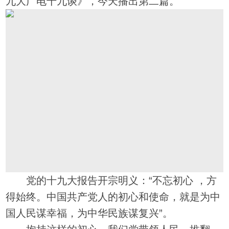
九大广电十九谈》，今天播出第二篇。
党的十九大报告开宗明义：“不忘初心 ，方
得始终。中国共产党人的初心和使命，就是为中
国人民谋幸福，为中华民族谋复兴”。