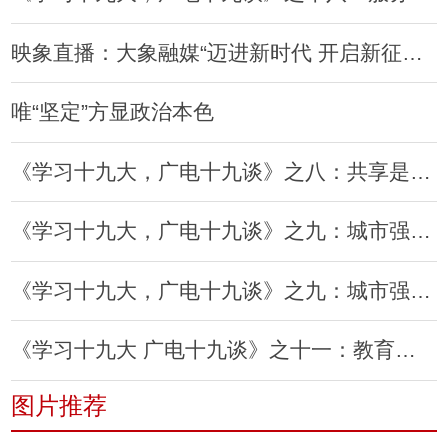
映象直播：大象融媒“迈进新时代 开启新征程”主题演讲比赛决赛
唯“坚定”方显政治本色
《学习十九大，广电十九谈》之八：共享是本质要求
《学习十九大，广电十九谈》之九：城市强则河南强
《学习十九大，广电十九谈》之九：城市强则河南强
《学习十九大 广电十九谈》之十一：教育中则河南中
图片推荐