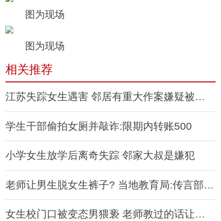
图为现场
图为现场
相关推荐
江苏失踪女生遇害 邻居有重大作案嫌疑被抓获
学生干部偷拍女厕并敲诈:限期内转账500
小学女生放学后离奇失踪 邻家大叔是嫌犯
老师让男生脱女生裤子? 当地教育局:传言部分失实
女生校门口被变态男猥亵 老师教过的话让她脱险