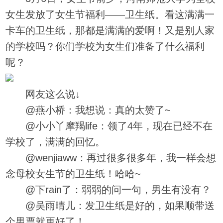
女生发放了女生节福利——卫生纸。看这满满一
卡车的卫生纸，那都是满满的爱啊！又是别人家
的学校吗？你们学校为女生们准备了什么福利
呢？
网友这么说↓
@燕小桥：我想说：真的太赞了~
@小小丫摩羯life：领了4年，现在已经不在
学校了，满满的回忆。
@wenjiaww：再过很多很多年，我一样会想
念母校女生节的卫生纸！哈哈~
@下rain了：弱弱的问一句，男生有没有？
@吴雨晴儿：发卫生纸是好的，如果顺带送
个男票就更好了！