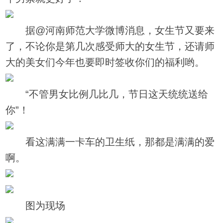
据@河南师范大学微博消息，女生节又要来
了，不论你是第几次感受师大的女生节，还请师
大的美女们今年也要即时签收你们的福利哟。
“不管男女比例几比几，节日这天统统送给
你”！
看这满满一卡车的卫生纸，那都是满满的爱
啊。
图为现场