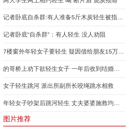
两大学生网上相约轻生 喝“断片酒”烧炭殒命
记者卧底自杀群:有人准备5斤木炭轻生被指不够
记者卧底“自杀群”：有人轻生 没人劝阻
7楼窗外年轻女子要轻生 疑因借给朋友15万元要不回
的哥桥上劝下欲轻生女子 一年后收到结婚请柬
女子轻生跳河 派出所副所长咬绳跳水相救
年轻女子吵架后跳河轻生 丈夫婆婆施救均溺亡
图片推荐