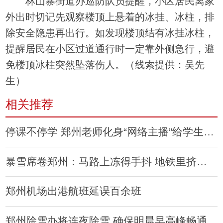
林山寨街道办巡防队员提醒，小区居民离家
外出时切记先观察楼顶上悬着的冰挂、冰柱，排
除安全隐患再出行。如发现楼顶结有冰挂冰柱，
提醒居民在小区过道通行时一定靠外侧急行，避
免楼顶冰柱突然坠落伤人。（线索提供：吴先
生）
相关推荐
停课不停学 郑州老师化身“网络主播”给学生授课
暴雪席卷郑州：马路上冻得手抖 地铁里挤得汗流
郑州机场出港航班延误百余班
郑州除雪办将连夜除雪 确保明晨早高峰畅通