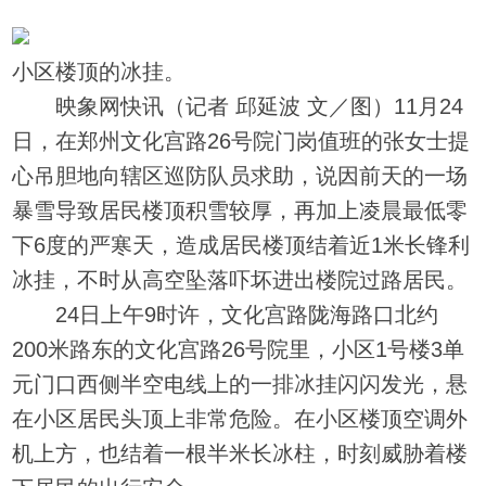
小区楼顶的冰挂。
映象网快讯（记者 邱延波 文／图）11月24
日，在郑州文化宫路26号院门岗值班的张女士提
心吊胆地向辖区巡防队员求助，说因前天的一场
暴雪导致居民楼顶积雪较厚，再加上凌晨最低零
下6度的严寒天，造成居民楼顶结着近1米长锋利
冰挂，不时从高空坠落吓坏进出楼院过路居民。
24日上午9时许，文化宫路陇海路口北约
200米路东的文化宫路26号院里，小区1号楼3单
元门口西侧半空电线上的一排冰挂闪闪发光，悬
在小区居民头顶上非常危险。在小区楼顶空调外
机上方，也结着一根半米长冰柱，时刻威胁着楼