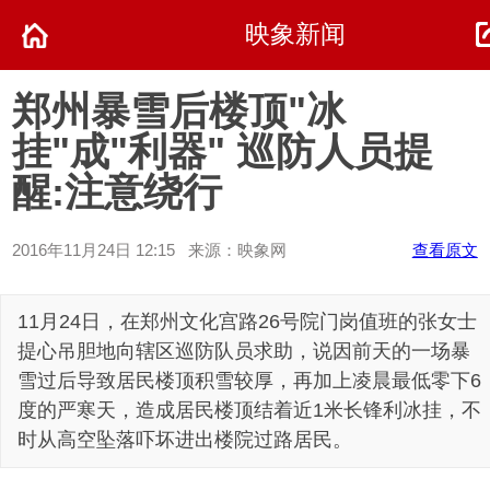
映象新闻
郑州暴雪后楼顶"冰
挂"成"利器" 巡防人员提
醒:注意绕行
2016年11月24日 12:15 来源：映象网
查看原文
11月24日，在郑州文化宫路26号院门岗值班的张女士
提心吊胆地向辖区巡防队员求助，说因前天的一场暴
雪过后导致居民楼顶积雪较厚，再加上凌晨最低零下6
度的严寒天，造成居民楼顶结着近1米长锋利冰挂，不
时从高空坠落吓坏进出楼院过路居民。