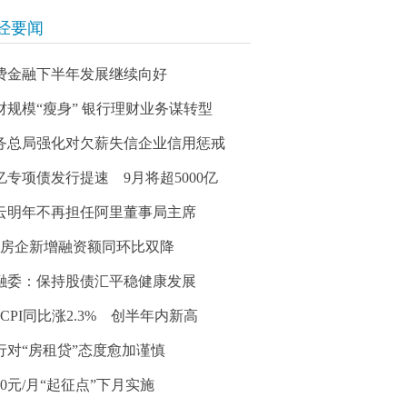
经要闻
费金融下半年发展继续向好
财规模“瘦身” 银行理财业务谋转型
务总局强化对欠薪失信企业信用惩戒
亿专项债发行提速 9月将超5000亿
云明年不再担任阿里董事局主席
月房企新增融资额同环比双降
融委：保持股债汇平稳健康发展
月CPI同比涨2.3% 创半年内新高
行对“房租贷”态度愈加谨慎
000元/月“起征点”下月实施