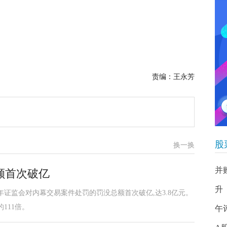
责编：王永芳
股
换一换
并
额首次破亿
升
6年证监会对内幕交易案件处罚的罚没总额首次破亿,达3.8亿元。
的111倍。
午评