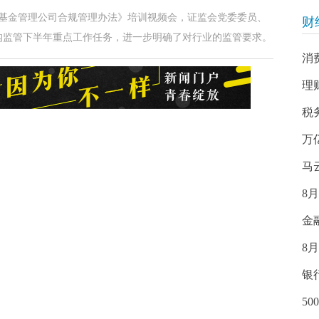
资基金管理公司合规管理办法》培训视频会，证监会党委委员、
财
构监管下半年重点工作任务，进一步明确了对行业的监管要求。
消
理
税
万
马
8
金
8
银
5